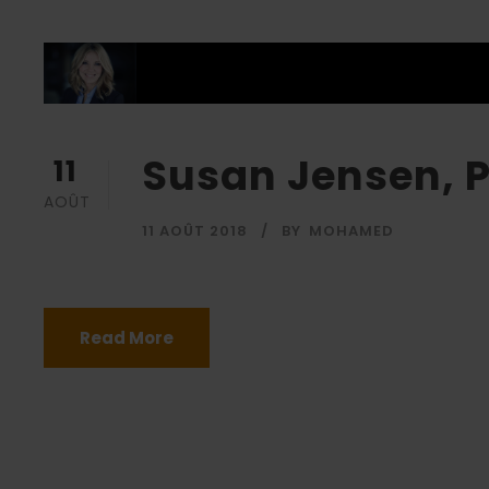
Susan Jensen, 
11
AOÛT
11 AOÛT 2018
BY
MOHAMED
Read More