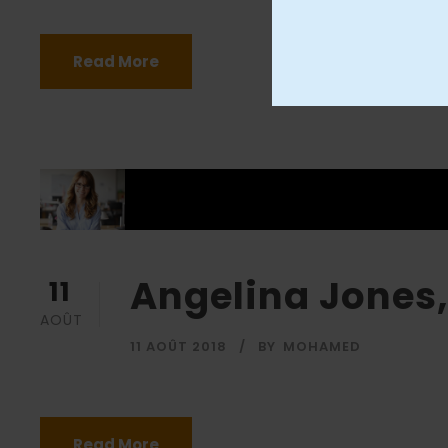
Read More
Angelina Jones
11
AOÛT
11 AOÛT 2018
BY
MOHAMED
Read More