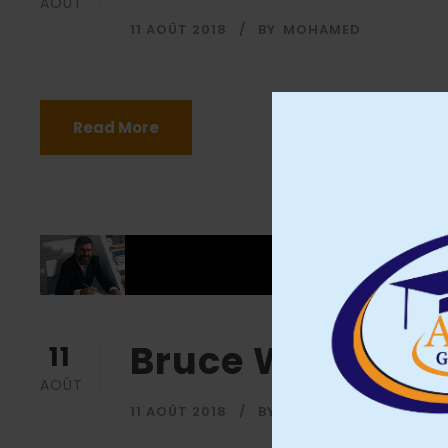
AOÛT
11 AOÛT 2018
BY
MOHAMED
Read More
Bruce Willis, Ph
11
AOÛT
11 AOÛT 2018
BY
MOHAMED