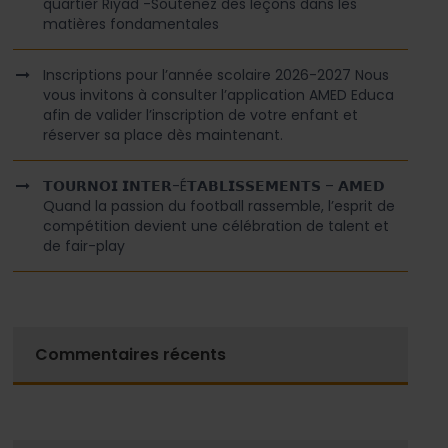
quartier Riyad -Soutenez des leçons dans les
matières fondamentales
Inscriptions pour l’année scolaire 2026-2027 Nous
vous invitons à consulter l’application AMED Educa
afin de valider l’inscription de votre enfant et
réserver sa place dès maintenant.
𝗧𝗢𝗨𝗥𝗡𝗢𝗜 𝗜𝗡𝗧𝗘𝗥-É𝗧𝗔𝗕𝗟𝗜𝗦𝗦𝗘𝗠𝗘𝗡𝗧𝗦 – 𝗔𝗠𝗘𝗗
Quand la passion du football rassemble, l’esprit de
compétition devient une célébration de talent et
de fair-play
Commentaires récents