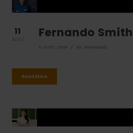
Fernando Smith
11
AOÛT
11 AOÛT 2018
BY
MOHAMED
Read More