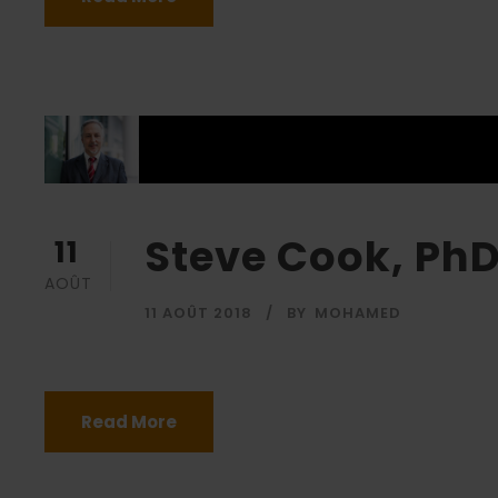
Steve Cook, Ph
11
AOÛT
11 AOÛT 2018
BY
MOHAMED
Read More