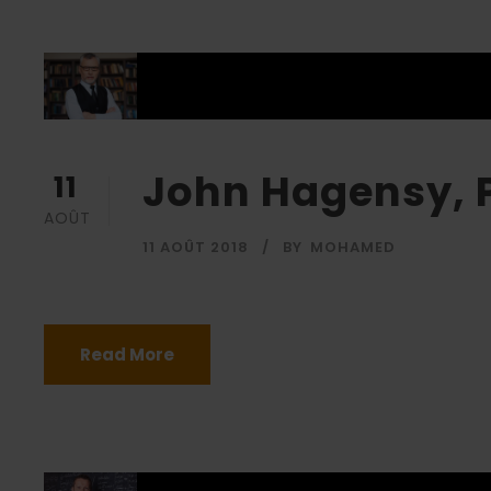
John Hagensy, 
11
AOÛT
11 AOÛT 2018
BY
MOHAMED
Read More