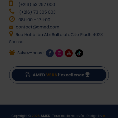
(+216) 53 267 000
(+216) 73 305 003
08H:00 – 17H:00
contact@amed.com
Rue Hatib Ibn Abi Balta’ah, Cite Riadh 4023
Sousse
Suivez-nous :
AMED
VERS
l’excellence
Copyright ©
2026
AMED
. Tous droits réservés | Design by
e-