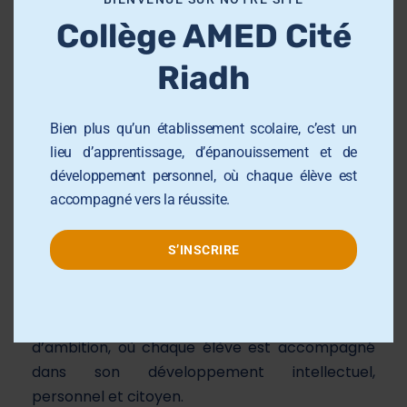
d
Collège AMED Cité
u
l
PREV
NEXT
Riadh
e
Bien plus qu’un établissement scolaire, c’est un
lieu d’apprentissage, d’épanouissement et de
développement personnel, où chaque élève est
accompagné vers la réussite.
À propos de nous
S’INSCRIRE
Le Collège AMED Riadh
est bien plus qu’un
simple établissement scolaire. C’est un lieu
d’apprentissage, d’épanouissement et
d’ambition, où chaque élève est accompagné
dans son développement intellectuel,
personnel et citoyen.