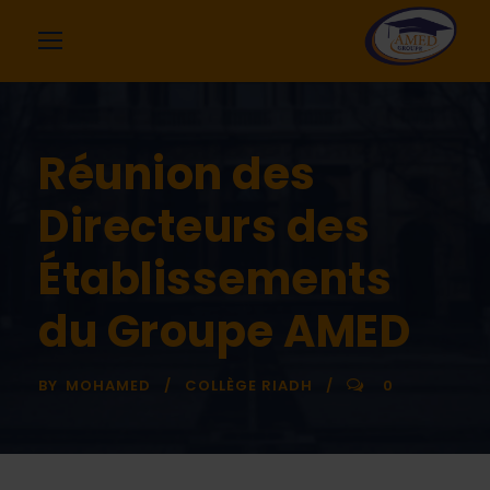
Réunion des
Directeurs des
Établissements
du Groupe AMED
BY
MOHAMED
COLLÈGE RIADH
0