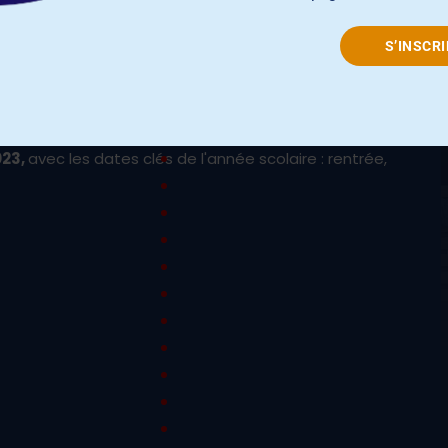
S’INSCRI
2023
023,
avec les dates clés de l'année scolaire : rentrée,