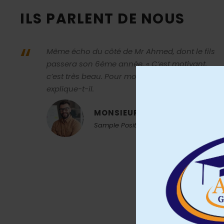
ILS PARLENT DE NOUS
“
Même écho du côté de Mr Ahmed, dont le fils
passera son 6éme année. « C’est motivant,
c’est très beau. Pour moi, c’est très excitant »,
explique-t-il.
MONSIEUR AHMED
Sample Position