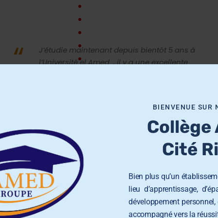
“
J’étudie maintenant depuis bientôt 5 ans à
l’Université el Amed , il y a une excellente
combinaison entre les études théoriques et
la pratique. El Amed formation m’a aussi
offert un excellent cadre de travail, une
BIENVENUE SUR 
ambiance chaleureuse et la possibilité d’un
Collège
double diplôme.
Cité R
RADHIA YACCOUBI
Sample Position
Bien plus qu’un établisseme
lieu d’apprentissage, d’é
développement personnel, 
accompagné vers la réussit