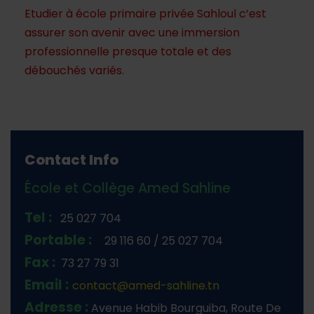
Etudier à école primaire privée Sahloul c’est
assurer son avenir avec une immersion
professionnelle presque totale et des
débouchés variés.
Contact Info
École et Collège Amed Sahline
Tel :
25 027 704
Portable :
29 116 60 / 25 027 704
Fax :
73 27 79 31
Email :
contact@amed-sahline.tn
Adresse :
Avenue Habib Bourguiba,
Route De