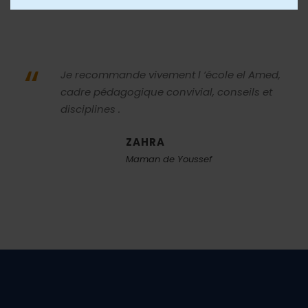
“
Je recommande vivement l ‘école el Amed,
cadre pédagogique convivial, conseils et
disciplines .
ZAHRA
Maman de Youssef