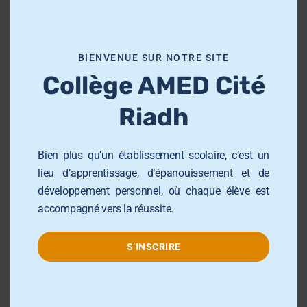
s
très excitant », explique-t-il.
m
o
MONSIEUR AHMED
BIENVENUE SUR NOTRE SITE
d
Sample Position
Collège AMED Cité
u
l
Riadh
e
“
J’étudie maintenant depuis bientôt 5 ans à
Bien plus qu’un établissement scolaire, c’est un
l’Université el Amed , il y a une excellente
lieu d’apprentissage, d’épanouissement et de
combinaison entre les études théoriques
développement personnel, où chaque élève est
et la pratique. El Amed formation m’a aussi
accompagné vers la réussite.
offert un excellent cadre de travail, une
ambiance chaleureuse et la possibilité
S’INSCRIRE
d’un double diplôme.
RADHIA YACCOUBI
Sample Position