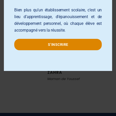
Bien plus qu’un établissement scolaire, c’est un
RADHIA YACCOUBI
lieu d’apprentissage, d’épanouissement et de
Sample Position
développement personnel, où chaque élève est
accompagné vers la réussite.
“
S’INSCRIRE
Je recommande vivement l ‘école el Amed,
cadre pédagogique convivial, conseils et
disciplines .
ZAHRA
Maman de Youssef