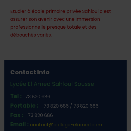
Etudier à école primaire privée Sahloul c’est
assurer son avenir avec une immersion
professionnelle presque totale et des
débouchés variés.
Contact Info
Lycée El Amed Sahloul Sousse
Tel :
73 820 686
Portable :
73 820 686 / 73 820 686
Fax :
73 820 686
Email :
contact@college-elamed.com