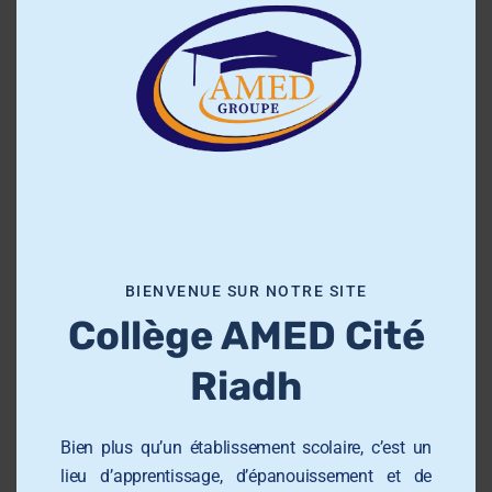
l
octobre 2023
o
s
avril 2023
e
t
février 2023
h
i
s
m
Catégories
o
BIENVENUE SUR NOTRE SITE
d
Collège AMED Cité
Collège Riadh
u
l
Riadh
e
Méta
Bien plus qu’un établissement scolaire, c’est un
lieu d’apprentissage, d’épanouissement et de