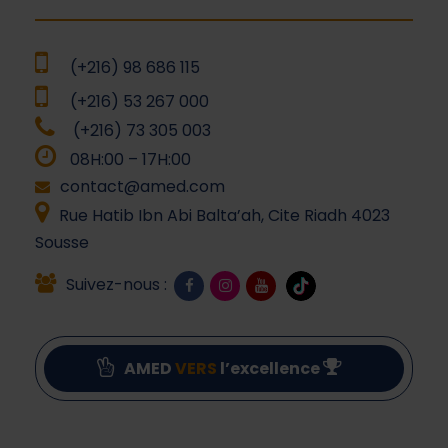
(+216) 98 686 115
(+216) 53 267 000
(+216) 73 305 003
08H:00 – 17H:00
contact@amed.com
Rue Hatib Ibn Abi Balta’ah, Cite Riadh 4023
Sousse
Suivez-nous :
AMED
VERS
l’excellence