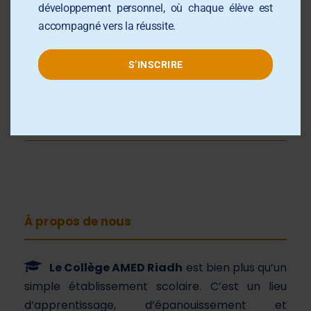
développement personnel, où chaque élève est
Connexion
accompagné vers la réussite.
Flux des publications
S’INSCRIRE
Flux des commentaires
Site de WordPress-FR
À propos de nous
Le Collège AMED Riadh
est bien plus qu’un
simple établissement scolaire. C’est un lieu
d’apprentissage, d’épanouissement et