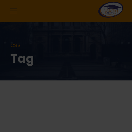
css
Tag