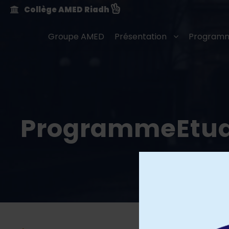
Collège AMED Riadh
Groupe AMED
Présentation
Programm
ProgrammeEtud