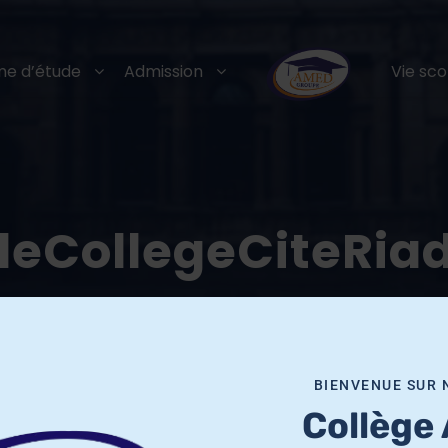
e d’étude
Admission
Vie sco
eCollegeCiteRia
BIENVENUE SUR 
Collège