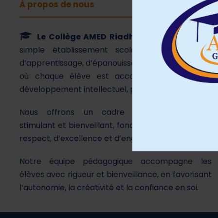
À propos de nous
Le Collège AMED Riadh
est bien plus qu’un
simple établissement scolaire. C’est un lieu
d’apprentissage, d’épanouissement et d’ambition,
où chaque élève est accompagné dans son
développement intellectuel, personnel et citoyen.
Nous offrons un cadre éducatif structuré,
stimulant et bienveillant, fondé sur des valeurs de
respect, d’excellence et d’engagement.
Notre équipe pédagogique accompagne les
élèves avec rigueur et bienveillance, en favorisant
l’autonomie, la créativité et la confiance en soi.