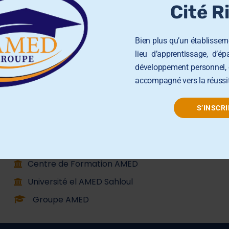
Groupe AMED
Cité R
École Primaire AMED Sahloul
Bien plus qu’un établisseme
lieu d’apprentissage, d’é
École et Collège AMED Sahline
développement personnel, 
École et Collège AMED Beni Hassen
accompagné vers la réussit
Lycée AMED Sahloul
S’INSCRI
Collège AMED Jemmel
Collège AMED Khezama sousse
Collège AMED Riadh Sousse
Centre de Formation AMED
Université el AMED Sahloul
Groupe AMED