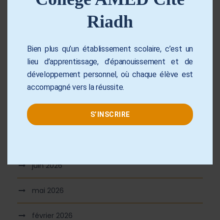
Quand la passion du football rassemble, l’esprit
l
de compétition devient une célébration de
Riadh
talent et de fair-play
e
Bien plus qu’un établissement scolaire, c’est un
lieu d’apprentissage, d’épanouissement et de
développement personnel, où chaque élève est
Commentaires récents
accompagné vers la réussite.
S’INSCRIRE
Archives
juin 2026
mai 2026
février 2026