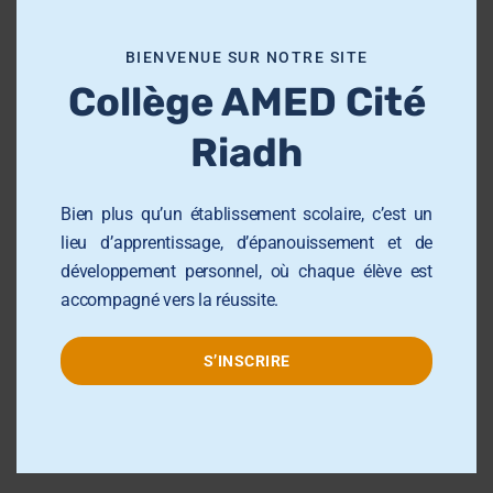
m
o
École Primaire AMED Sahloul
BIENVENUE SUR NOTRE SITE
d
École et Collège AMED Sahline
Collège AMED Cité
u
École et Collège AMED Beni Hassen
l
Riadh
e
Lycée AMED Sahloul
Collège AMED Jemmel
Bien plus qu’un établissement scolaire, c’est un
Collège AMED Khezama sousse
lieu d’apprentissage, d’épanouissement et de
développement personnel, où chaque élève est
Collège AMED Riadh Sousse
accompagné vers la réussite.
Centre de Formation AMED
Université el AMED Sahloul
S’INSCRIRE
Groupe AMED