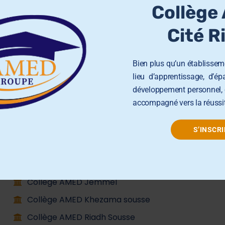
Collège
Cité R
Bien plus qu’un établisseme
lieu d’apprentissage, d’é
Groupe AMED
développement personnel, 
accompagné vers la réussit
École Primaire AMED Sahloul
École et Collège AMED Sahline
S’INSCRI
École et Collège AMED Beni Hassen
Lycée AMED Sahloul
Collège AMED Jemmel
Collège AMED Khezama sousse
Collège AMED Riadh Sousse