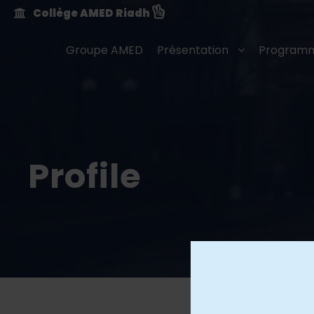
Collège AMED Riadh
Groupe AMED
Présentation
Programm
Profile