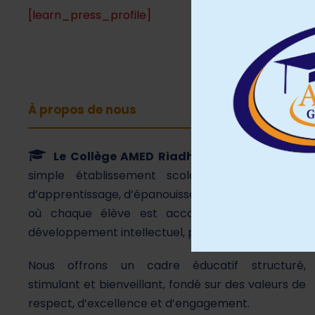
[learn_press_profile]
À propos de nous
Le Collège AMED Riadh
est bien plus qu’un
simple établissement scolaire. C’est un lieu
d’apprentissage, d’épanouissement et d’ambition,
où chaque élève est accompagné dans son
développement intellectuel, personnel et citoyen.
Nous offrons un cadre éducatif structuré,
stimulant et bienveillant, fondé sur des valeurs de
respect, d’excellence et d’engagement.