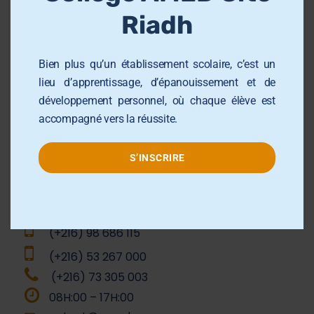
l
Collège AMED Khezama sousse
Riadh
e
Collège AMED Riadh Sousse
Centre de Formation AMED
Bien plus qu’un établissement scolaire, c’est un
lieu d’apprentissage, d’épanouissement et de
Université el AMED Sahloul
développement personnel, où chaque élève est
Groupe AMED
accompagné vers la réussite.
S’INSCRIRE
Contact info
(+216) 98 686 115
(+216) 53 267 000
(+216) 73 305 003
08H:00 – 17H:00