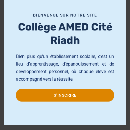
m
o
École Primaire AMED Sahloul
BIENVENUE SUR NOTRE SITE
d
École et Collège AMED Sahline
Collège AMED Cité
u
École et Collège AMED Beni Hassen
l
Riadh
e
Lycée AMED Sahloul
Collège AMED Jemmel
Bien plus qu’un établissement scolaire, c’est un
Collège AMED Khezama sousse
lieu d’apprentissage, d’épanouissement et de
développement personnel, où chaque élève est
Collège AMED Riadh Sousse
accompagné vers la réussite.
Centre de Formation AMED
Université el AMED Sahloul
S’INSCRIRE
Groupe AMED