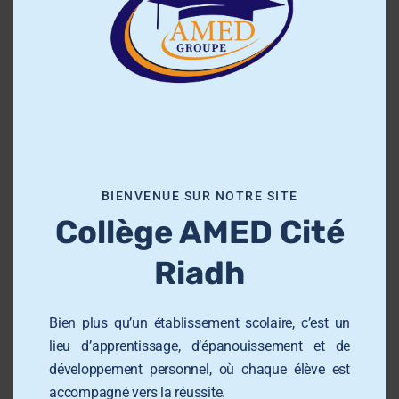
s
Nous offrons un cadre éducatif structuré,
e
stimulant et bienveillant, fondé sur des valeurs
t
de respect, d’excellence et d’engagement.
h
i
Notre équipe pédagogique accompagne les
s
élèves avec rigueur et bienveillance, en
m
favorisant l’autonomie, la créativité et la
o
confiance en soi.
BIENVENUE SUR NOTRE SITE
d
Collège AMED Cité
u
l
Riadh
e
Groupe AMED
Bien plus qu’un établissement scolaire, c’est un
École Primaire AMED Sahloul
lieu d’apprentissage, d’épanouissement et de
développement personnel, où chaque élève est
École et Collège AMED Sahline
accompagné vers la réussite.