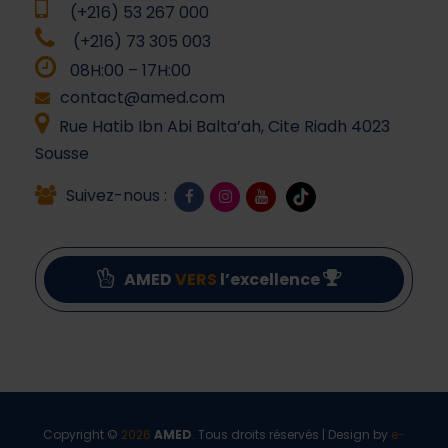
(+216) 53 267 000
(+216) 73 305 003
08H:00 – 17H:00
contact@amed.com
Rue Hatib Ibn Abi Balta’ah, Cite Riadh 4023
Sousse
Suivez-nous :
AMED
VERS
l’excellence
Copyright ©
2026
AMED
. Tous droits réservés | Design by
e-