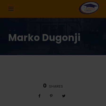
Marko Dugonji
0
SHARES