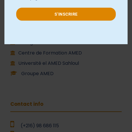
École et Collège AMED Beni Hassen
Lycée AMED Sahloul
S’INSCRIRE
Collège AMED Jemmel
Collège AMED Khezama sousse
Collège AMED Riadh Sousse
Centre de Formation AMED
Université el AMED Sahloul
Groupe AMED
Contact info
(+216) 98 686 115