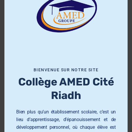
o
personnel et citoyen.
s
e
Nous offrons un cadre éducatif structuré,
t
stimulant et bienveillant, fondé sur des valeurs
h
de respect, d’excellence et d’engagement.
i
Notre équipe pédagogique accompagne les
s
élèves avec rigueur et bienveillance, en
m
favorisant l’autonomie, la créativité et la
o
BIENVENUE SUR NOTRE SITE
confiance en soi.
d
Collège AMED Cité
u
l
Riadh
e
Groupe AMED
Bien plus qu’un établissement scolaire, c’est un
lieu d’apprentissage, d’épanouissement et de
École Primaire AMED Sahloul
développement personnel, où chaque élève est