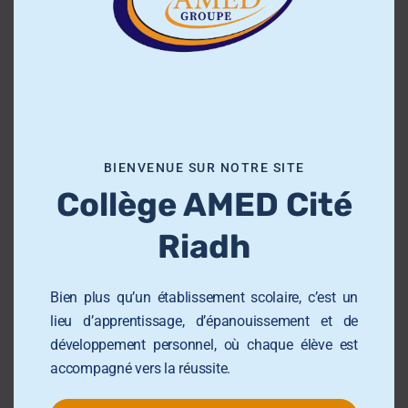
e
t
h
i
s
m
À propos de nous
o
BIENVENUE SUR NOTRE SITE
d
Collège AMED Cité
u
Le Collège AMED Riadh
est bien plus qu’un
l
simple établissement scolaire. C’est un lieu
Riadh
e
d’apprentissage, d’épanouissement et
d’ambition, où chaque élève est accompagné
Bien plus qu’un établissement scolaire, c’est un
dans son développement intellectuel,
lieu d’apprentissage, d’épanouissement et de
personnel et citoyen.
développement personnel, où chaque élève est
accompagné vers la réussite.
Nous offrons un cadre éducatif structuré,
stimulant et bienveillant, fondé sur des valeurs