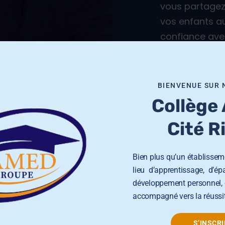
vous partagez 
vos enfants au
confiance avec
Notre école d
exigences et d
BIENVENUE SUR 
corps enseignan
Collège
l’épanouissem
Cité R
Notre mission 
enseignement 
Bien plus qu’un établisseme
totale.
lieu d’apprentissage, d’é
développement personnel, 
accompagné vers la réussit
S’INSCRI