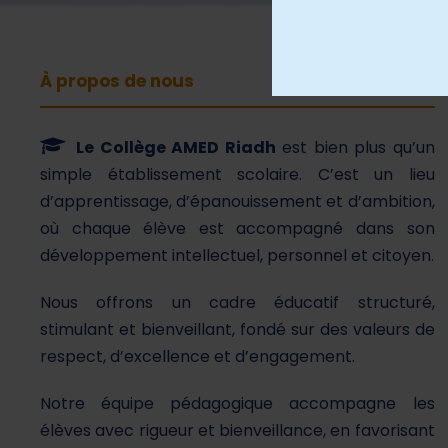
À propos de nous
Le Collège AMED Riadh
est bien plus qu’un
simple établissement scolaire. C’est un lieu
d’apprentissage, d’épanouissement et d’ambition,
où chaque élève est accompagné dans son
développement intellectuel, personnel et citoyen.
Nous offrons un cadre éducatif structuré,
stimulant et bienveillant, fondé sur des valeurs de
respect, d’excellence et d’engagement.
Notre équipe pédagogique accompagne les
élèves avec rigueur et bienveillance, en favorisant