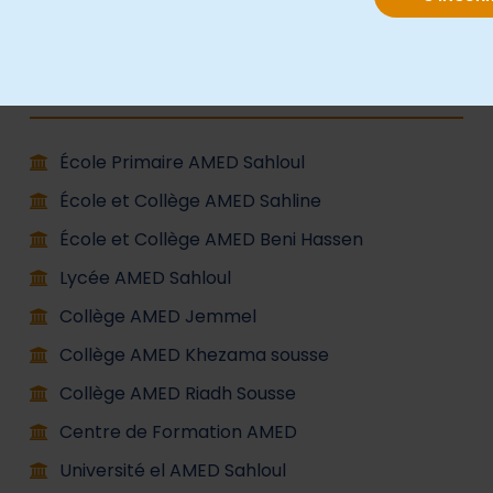
Groupe AMED
École Primaire AMED Sahloul
École et Collège AMED Sahline
École et Collège AMED Beni Hassen
Lycée AMED Sahloul
Collège AMED Jemmel
Collège AMED Khezama sousse
Collège AMED Riadh Sousse
Centre de Formation AMED
Université el AMED Sahloul