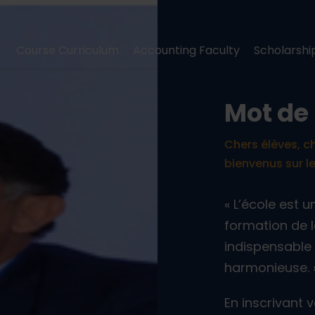
Course Curriculum
Accounting Faculty
Scholarshi
Mot de 
Chers élèves, c
bienvenus sur le
« L’école est u
formation de l
indispensable 
harmonieuse. 
En inscrivant 