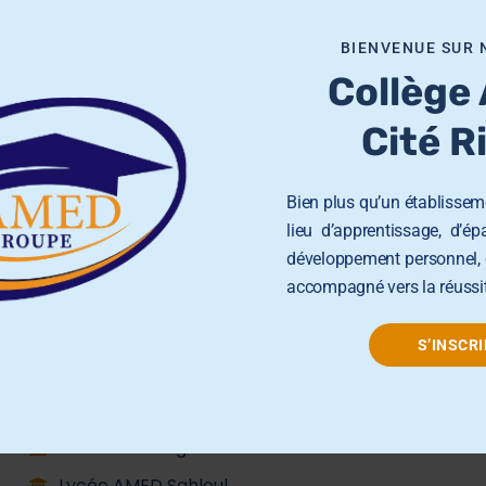
BIENVENUE SUR 
Collège
Cité R
Bien plus qu’un établisseme
lieu d’apprentissage, d’é
développement personnel, 
accompagné vers la réussit
Groupe AMED
S’INSCRI
École Primaire AMED Sahloul
École et Collège AMED Sahline
École et Collège AMED Beni Hassen
Lycée AMED Sahloul