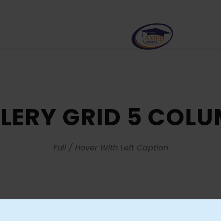
e d’étude
Admission
Vie sco
LERY GRID 5 COL
Full / Hover With Left Caption