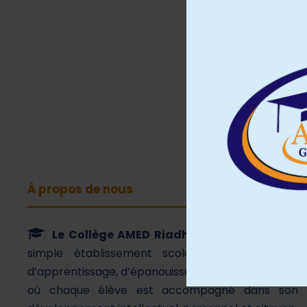
À propos de nous
Le Collège AMED Riadh
est bien plus qu’un
simple établissement scolaire. C’est un lieu
d’apprentissage, d’épanouissement et d’ambition,
où chaque élève est accompagné dans son