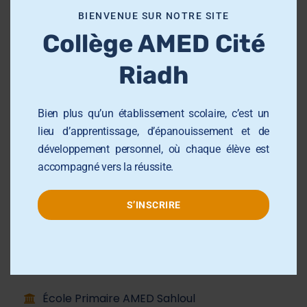
o
dans son développement intellectuel,
BIENVENUE SUR NOTRE SITE
d
personnel et citoyen.
Collège AMED Cité
u
Nous offrons un cadre éducatif structuré,
l
Riadh
stimulant et bienveillant, fondé sur des valeurs
e
de respect, d’excellence et d’engagement.
Bien plus qu’un établissement scolaire, c’est un
Notre équipe pédagogique accompagne les
lieu d’apprentissage, d’épanouissement et de
élèves avec rigueur et bienveillance, en
développement personnel, où chaque élève est
favorisant l’autonomie, la créativité et la
accompagné vers la réussite.
confiance en soi.
S’INSCRIRE
Groupe AMED
École Primaire AMED Sahloul