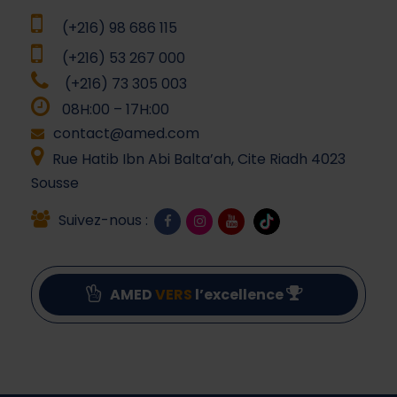
(+216) 98 686 115
(+216) 53 267 000
(+216) 73 305 003
08H:00 – 17H:00
contact@amed.com
Rue Hatib Ibn Abi Balta’ah, Cite Riadh 4023
Sousse
Suivez-nous :
AMED
VERS
l’excellence